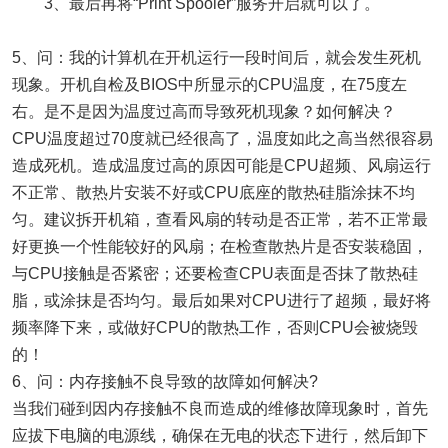
3、最后再将“Print Spooler”服务开启就可以了。
5、问：我的计算机在开机运行一段时间后，就会发生死机
现象。开机自检及BIOS中所显示的CPU温度，在75度左
右。是不是因为温度过高而导致死机现象？如何解决？
CPU温度超过70度就已经很高了，温度如此之高当然很容易
造成死机。造成温度过高的原因可能是CPU超频、风扇运行
不正常、散热片安装不好或CPU底座的散热硅脂涂抹不均
匀。建议拆开机箱，查看风扇的转动是否正常，若不正常最
好更换一个性能较好的风扇；在检查散热片是否安装稳固，
与CPU接触是否紧密；还要检查CPU表面是否抹了散热硅
脂，或涂抹是否均匀。最后如果对CPU进行了超频，最好将
频率降下来，或做好CPU的散热工作，否则CPU会被烧毁
的！
6、问：内存接触不良导致的故障如何解决?
当我们碰到因内存接触不良而造成的维修故障现象时，首先
应拔下电脑的电源线，确保在无电的状态下进行，然后卸下