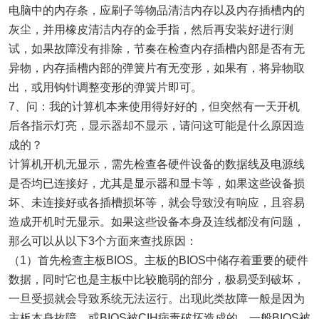
电脑中的内存条，应刷子等物品清洁内存以及内存插槽内的
灰尘，并用橡皮清洁内存的金手指，然后再安装好进行测
试，如果故障没有排除，节奏在检查内存插槽内部是否有无
异物，内存插槽内部的弹簧片有无变形，如果有，将异物取
出，或用钩针调整变形的弹簧片即可。
7、问：我的计算机本来使用得好好的，但突然有一天开机
后各指示灯亮，显示器却不显示，请问这可能是什么原因造
成的？
计算机开机无显示，需先检查各硬件设备的数据线及电源线
是否均已连接好，尤其是显示器和显卡等，如果这些设备损
坏、未连接好或各插槽损坏等，就会导致没有响应，且容易
造成开机时无显示。如果这些设备本身及连线都没有问题，
那么可以从以下3个方面来查找原因：
（1）首先检查主板BIOS。主板的BIOS中储存着重要的硬件
数据，同时它也是主板中比较脆弱的部分，极易受到破坏，
一旦受损就会导致系统无法运行。出现此类故障一般是因为
主板本身故障，或BIOS被CIH病毒破坏造成的。一般BIOS被