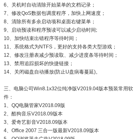
6、关机时自动清除开始菜单的文档记录；
7、修改QoS数据包调度程序，加快上网速度；
8、清除所有多余启动项和桌面右键菜单；
9、启动预读和程序预读可以减少启动时间;
10、加快结束出错程序等待时间；
11、系统格式为NTFS，更好的支持各类大型游戏；
12、修改注册表减少预读取、减少进度条等待时间；
13、禁用追踪损坏的快捷链接；
14、关闭磁盘自动播放(防止U盘病毒蔓延)。
三、电脑公司Win8.1x32位纯净版V2019.04版本预装常用软
件：
1、QQ电脑管家V2018.09版
2、酷狗音乐V2018.09版本
3、爱奇艺影音V2018.09版本
4、Office 2007 三合一版最新V2018.09版本
5、QQ浏览器去广告V2018.09版