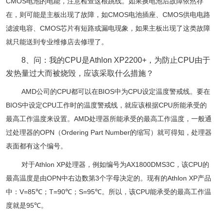
CMOS
电池的电能，注意检查这根跳线。如果换电池后故障依然存
CMOS
CMOS
在，则可能是主板出现了故障，如
电池插座、
供电电路
CMOS
滤波电容、
芯片有短路或漏电现象，如果主板出现了这类故障
就只能送到专业维修店去修理了。
8、问：我的CPU是Athlon XP2200+，为防止CPU由于
发热量过大而被烧毁，应该采取什么措施？
AMD
CPU
BIOS
CPU
公司的
都可以在
中为
设定温度警戒线。要在
BIOS
CPU
CPU
中设定
工作时的温度警戒线，就应该根据
所能承受的
AMD
最高工作温度来设置。
处理器所能承受的最高工作温度，一般通
OPN
Ordering Part Number
过处理器的
（
的缩写）就可得知，处理器
表面都有这个编号。
Athlon XP
AX1800DMS3C
CPU
对于
处理器，例如编号为
，该
的
OPN
3
Athlon XP
最高温度是由
中右边数第
个字母决定的。现有的
产品
V=85
T=90
S=95
CPU
中：
℃；
℃；
℃。所以，该
能承受的最高工作温
95
度就是
℃。