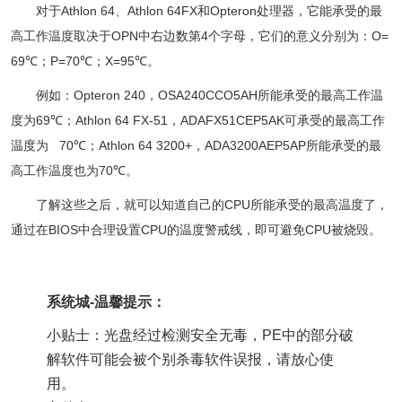
Athlon 64
Athlon 64FX
Opteron
对于
、
和
处理
器，它能承受的最
OPN
4
O=
高工作温度取决于
中右边数第
个字母，它们的意义分别为：
69
P=70
X=95
℃；
℃；
℃。
Opteron 240
OSA240CCO5AH
例如：
，
所能承受的最高工作温
69
Athlon 64 FX-51
ADAFX51CEP5AK
度为
℃；
，
可承受的最高工作
70
Athlon 64 3200+
ADA3200AEP5AP
温度为
℃；
，
所能承受的最
70
高工作温度也为
℃。
CPU
了解这些之后，就可以知道自己的
所能承受的最高温度了，
BIOS
CPU
CPU
通过在
中合理设置
的温度警戒线，即可避免
被烧毁。
系统城-温馨提示：
小贴士：光盘经过检测安全无毒，PE中的部分破
解软件可能会被个别杀毒软件误报，请放心使
用。