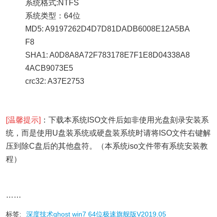
系统格式:NTFS
系统类型：64位
MD5: A9197262D4D7D81DADB6008E12A5BA
F8
SHA1: A0D8A8A72F783178E7F1E8D04338A8
4ACB9073E5
crc32: A37E2753
[温馨提示]
：下载本系统ISO文件后如非使用光盘刻录安装系
统，而是使用U盘装系统或硬盘装系统时请将ISO文件右键解
压到除C盘后的其他盘符。（本系统iso文件带有系统安装教
程）
……
标签:
深度技术ghost win7 64位极速旗舰版V2019.05