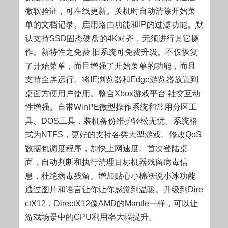
微软验证，可在线更新。关机时自动清除开始菜
单的文档记录。启用路由功能和IP的过滤功能。默
认支持SSD固态硬盘的4K对齐，无须进行其它操
作。新特性之免费 旧系统可免费升级。不仅恢复
了开始菜单，而且增强了开始菜单的功能，而且
支持全屏运行。将IE浏览器和Edge游览器放置到
桌面方便用户使用。整合Xbox游戏平台 社交互动
性增强。自带WinPE微型操作系统和常用分区工
具、DOS工具，装机备份维护轻松无忧。系统格
式为NTFS，更好的支持各类大型游戏。修改QoS
数据包调度程序，加快上网速度。首次登陆桌
面，自动判断和执行清理目标机器残留病毒信
息，杜绝病毒残留。增加贴心小棉袄说小冰功能
通过图片和语言让你让你感觉到温暖。升级到Dire
ctX12，DirectX12像AMD的Mantle一样，可以让
游戏场景中的CPU利用率大幅提升。