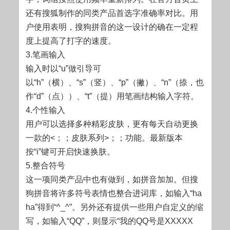
还有搜狐制作的同类产品首选字准确率对比。用
户使用表明，搜狗拼音的这一设计的确在一定程
度上提高了打字的速度。
3.笔画输入
输入时以“u”做引导可
以“h”（横）、“s”（竖）、“p”（撇）、“n”（捺，也
作“d”（点））、“t”（提）用笔画结构输入字符。
4.个性输入
用户可以选择多种精彩皮肤，更有每天自动更换
一款的<；；皮肤系列>；；功能。最新版本
按“i”键可开启快速换肤。
5.整合符号
这一项同类产品中也有做到，如拼音加加。但搜
狗拼音将许多符号表情也整合进词库，如输入“ha
ha”得到“^_^”。另外还有提供一些用户自定义的缩
写，如输入“QQ”，则显示“我的QQ号是XXXXX