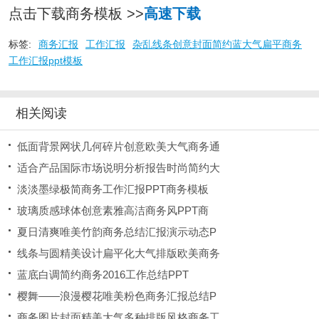
点击下载商务模板 >>
高速下载
标签:
商务汇报
工作汇报
杂乱线条创意封面简约蓝大气扁平商务
工作汇报ppt模板
相关阅读
低面背景网状几何碎片创意欧美大气商务通
适合产品国际市场说明分析报告时尚简约大
淡淡墨绿极简商务工作汇报PPT商务模板
玻璃质感球体创意素雅高洁商务风PPT商
夏日清爽唯美竹韵商务总结汇报演示动态P
线条与圆精美设计扁平化大气排版欧美商务
蓝底白调简约商务2016工作总结PPT
樱舞——浪漫樱花唯美粉色商务汇报总结P
商务图片封面精美大气多种排版风格商务工