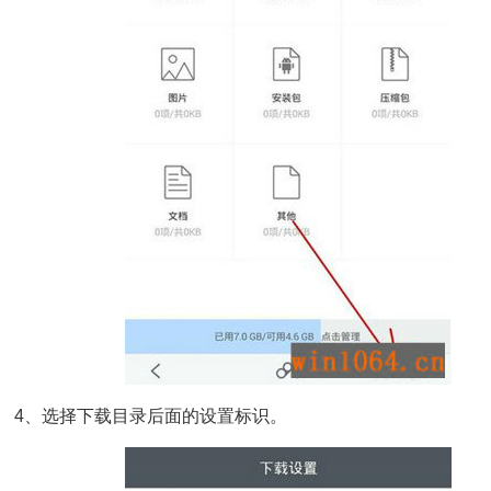
4、选择下载目录后面的设置标识。