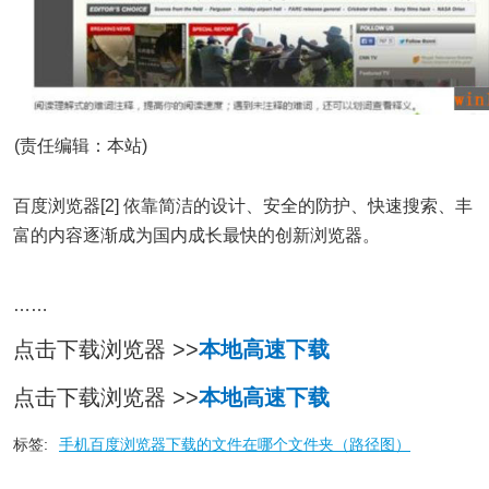
(责任编辑：本站)
百度浏览器[2] 依靠简洁的设计、安全的防护、快速搜索、丰
富的内容逐渐成为国内成长最快的创新浏览器。
……
点击下载浏览器 >>
本地高速下载
点击下载浏览器 >>
本地高速下载
标签:
手机百度浏览器下载的文件在哪个文件夹（路径图）